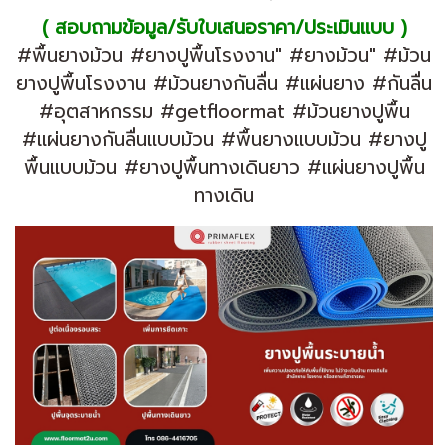
( สอบถามข้อมูล/รับใบเสนอราคา/ประเมินเเบบ )
#พื้นยางม้วน #ยางปูพื้นโรงงาน" #ยางม้วน" #ม้วน
ยางปูพื้นโรงงาน #ม้วนยางกันลื่น #แผ่นยาง #กันลื่น
#อุตสาหกรรม #getfloormat #ม้วนยางปูพื้น
#แผ่นยางกันลื่นแบบม้วน #พื้นยางแบบม้วน #ยางปู
พื้นแบบม้วน #ยางปูพื้นทางเดินยาว #เเผ่นยางปูพื้น
ทางเดิน