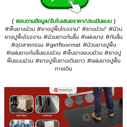
( สอบถามข้อมูล/รับใบเสนอราคา/ประเมินเเบบ )
#พื้นยางม้วน #ยางปูพื้นโรงงาน" #ยางม้วน" #ม้วน
ยางปูพื้นโรงงาน #ม้วนยางกันลื่น #แผ่นยาง #กันลื่น
#อุตสาหกรรม #getfloormat #ม้วนยางปูพื้น
#แผ่นยางกันลื่นแบบม้วน #พื้นยางแบบม้วน #ยางปู
พื้นแบบม้วน #ยางปูพื้นทางเดินยาว #เเผ่นยางปูพื้น
ทางเดิน