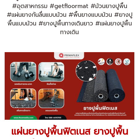
#อุตสาหกรรม #getfloormat #ม้วนยางปูพื้น
#แผ่นยางกันลื่นแบบม้วน #พื้นยางแบบม้วน #ยางปู
พื้นแบบม้วน #ยางปูพื้นทางเดินยาว #เเผ่นยางปูพื้น
ทางเดิน
แผ่นยางปูพื้นฟิตเนส ยางปูพื้น