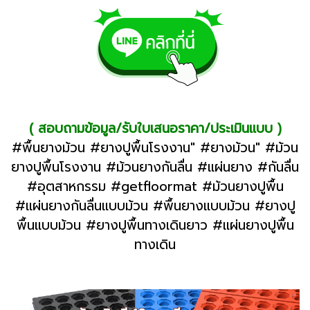
( สอบถามข้อมูล/รับใบเสนอราคา/ประเมินเเบบ )
#พื้นยางม้วน #ยางปูพื้นโรงงาน" #ยางม้วน" #ม้วน
ยางปูพื้นโรงงาน #ม้วนยางกันลื่น #แผ่นยาง #กันลื่น
#อุตสาหกรรม #getfloormat #ม้วนยางปูพื้น
#แผ่นยางกันลื่นแบบม้วน #พื้นยางแบบม้วน #ยางปู
พื้นแบบม้วน #ยางปูพื้นทางเดินยาว #เเผ่นยางปูพื้น
ทางเดิน