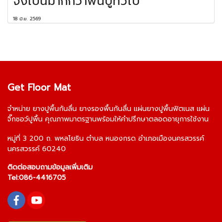
จึงเป็นมากกว่าพื้นปูทั่วไป
18 มิ.ย. 2569
Get Floor Mat
จำหน่าย
ยางปูพื้นกันลื่น
ยางรองพื้นกันลื่น
แผ่นยางปูพื้นฟิตเนส
แผ่น
จิ๊กซอว์ปูพื้น
คุณภาพมาตรฐานพร้อมให้คำปรึกษาตลอดอายุการใช้งาน
หมู่ที่ 3 200 ถ. พหลโยธิน ตำบล หนองกรด อำเภอเมืองนครสวรรค์
นครสวรรค์ 60240
ติดต่อสอบถามข้อมูลเพิ่มเติม
Tel:
086-4416705