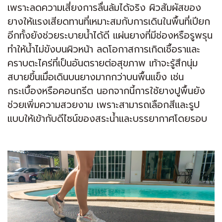
เพราะลดความเสี่ยงการลื่นล้มได้จริง ผิวสัมผัสของ
ยางให้แรงเสียดทานที่เหมาะสมกับการเดินในพื้นที่เปียก
อีกทั้งยังช่วยระบายน้ำได้ดี แผ่นยางที่มีช่องหรือรูพรุน
ทำให้น้ำไม่ขังบนผิวหน้า ลดโอกาสการเกิดเชื้อราและ
คราบตะไคร่ที่เป็นอันตรายต่อสุขภาพ เท้าจะรู้สึกนุ่ม
สบายขึ้นเมื่อเดินบนยางมากกว่าบนพื้นแข็ง เช่น
กระเบื้องหรือคอนกรีต นอกจากนี้การใช้ยางปูพื้นยัง
ช่วยเพิ่มความสวยงาม เพราะสามารถเลือกสีและรูป
แบบให้เข้ากับดีไซน์ของสระน้ำและบรรยากาศโดยรอบ