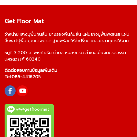
Get Floor Mat
จำหน่าย
ยางปูพื้นกันลื่น
ยางรองพื้นกันลื่น
แผ่นยางปูพื้นฟิตเนส
แผ่น
จิ๊กซอว์ปูพื้น
คุณภาพมาตรฐานพร้อมให้คำปรึกษาตลอดอายุการใช้งาน
หมู่ที่ 3 200 ถ. พหลโยธิน ตำบล หนองกรด อำเภอเมืองนครสวรรค์
นครสวรรค์ 60240
ติดต่อสอบถามข้อมูลเพิ่มเติม
Tel:
086-4416705
@@getfloormat