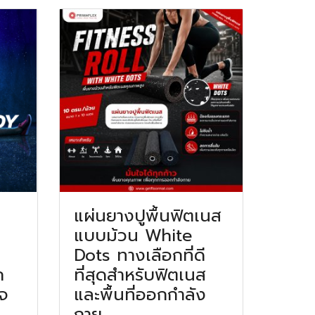
แผ่นยางปูพื้นฟิตเนส
แบบม้วน White
Dots ทางเลือกที่ดี
ก
ที่สุดสำหรับฟิตเนส
จ
และพื้นที่ออกกำลัง
กาย