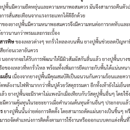
ยางปูพื้นมีความยืดหยุ่นและความหนาพอสมควร มันจึงสามารถคืนตัวเ
วงการสั่นสะเทือนจากแรงกระแทกได้ดีอีกด้วย
าของยางปูพื้นมีความหนาพอสมควรจึงมีความทนต่อการกดทับและการ
ได้ยาวนานกว่าพรมและกระเบื้อง
ะสารพิษ
ของเหลวต่างๆ หกรั่วไหลลงบนพื้น ยางปูพื้นช่วยลดปัญหานี้เพ
เสียก่อนเวลาอันควร
น
นอกจากจะได้รับการพัฒนาให้มีผิวสัมผัสกันลื่นแล้ว ยางปูพื้นบางช
หรือของเหลวที่หกรั่วไหล พร้อมทั้งเพิ่มการยึดเกาะกับพื้นได้แน่นห
มเย็น
เนื่องจากยางปูพื้นมีคุณสมบัติเป็นฉนวนกันความร้อนและควา
ลังงานไฟฟ้ามากกว่าพื้นปูด้วยวัสดุธรรมดา อีกทั้งเท้ายังไม่เย็นจน
ล้ว ยางปูพื้นจะมีราคาไม่แพงนักเมื่อเทียบกับวัสดุปูพื้นอื่นๆ โดย
่าและมีความคุ้มทุนในระยะยาวเมื่อคำนวณต้นทุนด้านอื่นๆ ประกอบแล้
าร
ยางปูพื้นนั้นง่ายต่อการติดตั้ง โดยสามารถตัดแผ่นยางเป็นชิ้นๆ หรื
รถจัดตำแหน่งการติดตั้งตามการใช้งานหรือออกแบบตกแต่งพื้นที่