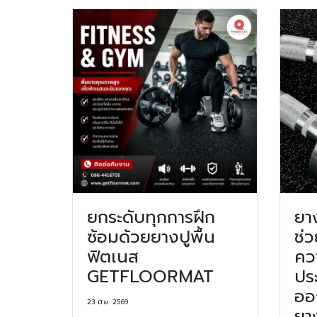
ยกระดับทุกการฝึก
ยาง
ซ้อมด้วยยางปูพื้น
ช่
ฟิตเนส
คว
GETFLOORMAT
ปร
ออ
23 มิ.ย. 2569
ยาง