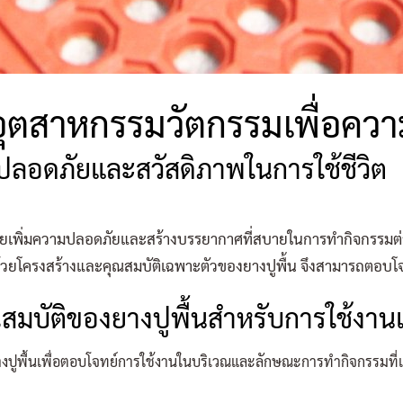
นอุตสาหกรรมวัตกรรมเพื่อค
มปลอดภัยและสวัสดิภาพในการใช้ชีวิต
เศษ ช่วยเพิ่มความปลอดภัยและสร้างบรรยากาศที่สบายในการทำกิจกรรมต
โครงสร้างและคุณสมบัติเฉพาะตัวของยางปูพื้น จึงสามารถตอบโจท
มบัติของยางปูพื้นสำหรับการใช้งาน
างปูพื้นเพื่อตอบโจทย์การใช้งานในบริเวณและลักษณะการทำกิจกรรมที่แต