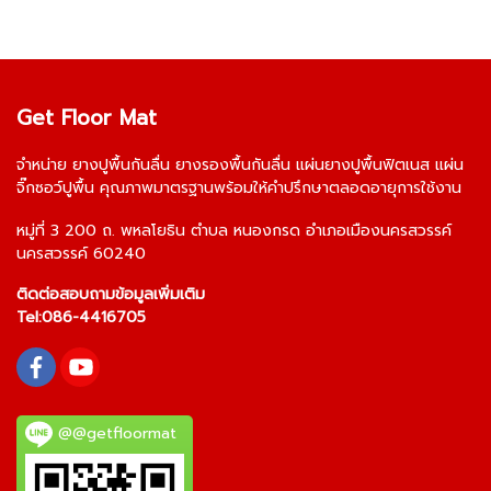
Get Floor Mat
จำหน่าย
ยางปูพื้นกันลื่น
ยางรองพื้นกันลื่น
แผ่นยางปูพื้นฟิตเนส
แผ่น
จิ๊กซอว์ปูพื้น
คุณภาพมาตรฐานพร้อมให้คำปรึกษาตลอดอายุการใช้งาน
หมู่ที่ 3 200 ถ. พหลโยธิน ตำบล หนองกรด อำเภอเมืองนครสวรรค์
นครสวรรค์ 60240
ติดต่อสอบถามข้อมูลเพิ่มเติม
Tel:
086-4416705
@@getfloormat