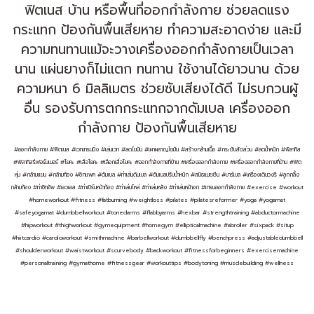
ฟิตเนส บ้าน หรือพื้นที่ออกกำลังกาย ช่วยลดแรง
กระแทก ป้องกันพื้นเสียหาย ทำความสะอาดง่าย และมี
ความทนทานแม้จะวางเครื่องออกกำลังกายเป็นเวลา
นาน แผ่นยางก็ไม่แตก ทนทาน ใช้งานได้ยาวนาน ด้วย
ความหนา 6 มิลลิเมตร ช่วยซับเสียงได้ดี ไม่รบกวนผู้
อื่น รองรับการตกกระแทกจากดัมเบล เครื่องออก
กำลังกาย ป้องกันพื้นเสียหาย
#ออกกำลังกาย #ฟิตเนส #เวทเทรนนิ่ง #เล่นเวท #ลดไขมัน #เผาผลาญไขมัน #สร้างกล้ามเนื้อ #กระชับสัดส่วน #ลดน้ำหนัก #พิลาทิส
#พิลาทิสรีฟอร์มเมอร์ #โยคะ #เสื่อโยคะ #เลือกเสื่อโยคะ #ออกกำลังกายที่บ้าน #เครื่องออกกำลังกาย #เครื่องออกกำลังกายที่บ้าน #ฟิต
หุ่น #กล้ามแขน #กล้ามท้อง #ซิกแพค #ดัมเบล #ท่าเล่นดัมเบล #ดัมเบลปรับน้ำหนัก #สมิธแมชชีน #บาร์เบล #เครื่องเดินวงรี #ลูกกลิ้ง
กล้ามท้อง #ท่าซิทอัพ #เอวเอส #ท่าเบิร์นหน้าท้อง #ท่าเล่นไหล่ #ท่าเล่นหลัง #ท่าเล่นหน้าอก #เทรนออกกำลังกาย #exercise #workout
#homeworkout #fitness #fatburning #weightloss #pilates #pilatesreformer #yoga #yogamat
#safeyogamat #dumbbellworkout #tonedarms #flabbyarms #hexbar #strengthtraining #abductormachine
#hipworkout #thighworkout #gymequipment #homegym #ellipticalmachine #abroller #sixpack #situp
#hiitcardio #cardioworkout #smithmachine #barbellworkout #dumbbellfly #benchpress #adjustabledumbbell
#shoulderworkout #waistworkout #scurvebody #backworkout #fitnessforbeginners #exercisemachine
#personaltraining #gymathome #fitnessgear #workouttips #bodytoning #musclebuilding #wellness