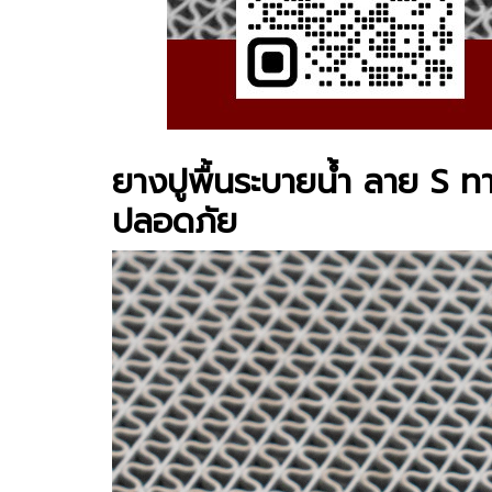
ยางปูพื้นระบายน้ำ ลาย S
ทา
ปลอดภัย