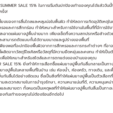
ชั่น SUMMER SALE 15% ในการเริ่มต้นปกป้องเท้าของคุณได้แล้ววันนี้!
ั้ง!
ยงของการลื่นไถลและหลุมบ่อในพื้นผิว ทำให้ลดการเกิดอุบัติเหตุในบ้
อและการสึกกร่อน ทำให้เหมาะสำหรับการใช้งานในพื้นที่ที่มีการใช้
อาดแผ่นยางปูพื้นง่ายมาก เพียงเช็ดทิ้งความสกปรกหรือล้างด้วย
ละสามารถตัดแบบกั้นได้ตามขนาดและรูปร่างของพื้นที่
เพียงพอที่จะปกป้องพื้นผิวจากการสึกหรอและการกระทำต่างๆ ที่อา
ี่ผลิตจากวัสดุรีไซเคิลหรือวัสดุที่มีความยืดหยุ่นและคงทน ทำให้เป็นตั
เพื่อให้เหมาะสำหรับสไตล์และการตกแต่งของบ้านของคุณ
SALE 15% ยิ่งทำให้การเลือกซื้อแผ่นยางปูพื้นกันลื่นกลายเป็นทางเล
างปูพื้นในหลายพื้นที่ในบ้าน เช่น ห้องน้ำ, ห้องครัว, ทางเดิน, และ
กันลื่นได้อย่างชัดเจน ซึ่งเป็นสิ่งที่ทำให้แผ่นยางปูพื้นเป็นตัวเลื
มสะดวกสบายในการบำรุงรักษา, ความหนาแน่นที่ดี, ความหนุนหน่าย
และสบายตา ทั้งหมดเป็นเหตุผลที่ทำให้แผ่นยางปูพื้นกันลื่นเป็นทาง
งกันเท้าของคุณไม่ต้องร้อนอีกต่อไป