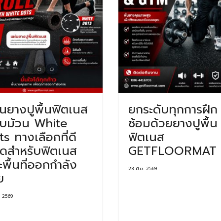
่นยางปูพื้นฟิตเนส
ยกระดับทุกการฝึก
บม้วน White
ซ้อมด้วยยางปูพื้น
s ทางเลือกที่ดี
ฟิตเนส
สุดสำหรับฟิตเนส
GETFLOORMAT
พื้นที่ออกกำลัง
23 มิ.ย. 2569
ย
. 2569