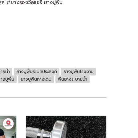
บสล #ยางรองวีลแชร์ ยางปูพื้น
บายน้ำ
ยางปูพื้นอเนกประสงค์
ยางปูพื้นโรงงาน
างปูพื้น
ยางปูพื้นทางเดิน
พื้นยางระบายน้ำ