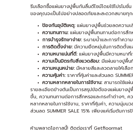
รีบเลือกซื้อแผ่นยางปูพื้นกันลื่นดีไซน์โดยใช้โปรโม
ของคุณจะเป็นไปอย่างปลอดภัยและสะดวกสบายทุกคร
ป้องกันอุบัติเหตุ:
แผ่นยางปูพื้นช่วยลดความเสี่
ความทนทาน:
แผ่นยางปูพื้นทนทานต่อการสึกหร
การบำรุงรักษาง่าย:
ระบายน้ำและการทำความสะ
การติดตั้งง่าย:
มีความยืดหยุ่นในการติดตั้งแ
ความหนาแน่นที่ดี:
แผ่นยางปูพื้นมีความหนาที่
ความเป็นมิตรกับสิ่งแวดล้อม:
มีแผ่นยางปูพื้นท
ความหนุนหน่าย:
มีหลายสีและลวดลายให้เลือก
ความคุ้มค่า:
ราคาที่คุ้มค่าและส่วนลด SUMMER 
ความหลากหลายในการใช้งาน:
สามารถใช้แผ่นย
รายละเอียดข้างต้นเป็นการสรุปข้อดีของแผ่นยางปูพื้น
ขึ้น, ความทนทานต่อการสึกหรอและกระทำต่างๆ, ควา
หลากหลายในการใช้งาน, ราคาที่คุ้มค่า, ความนุ่มนวล
ส่วนลด SUMMER SALE 15% เพียงแค่เริ่มต้นการป้อ
ห้ามพลาดโอกาสนี้! ติดต่อเราที่ Getfloormat