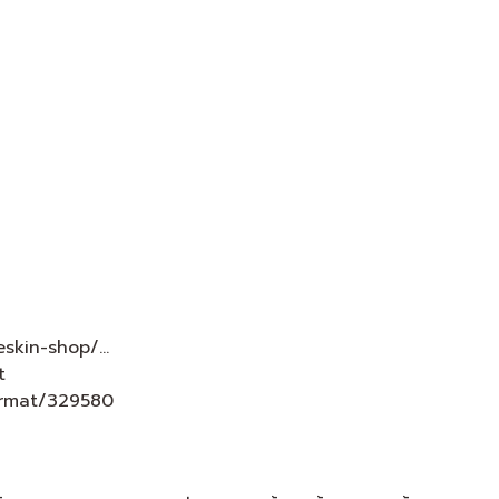
eskin-shop/…
t
ormat/329580