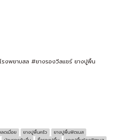
พื้นโรงพยาบสล #ยางรองวีลแชร์ ยางปูพื้น
มลดเมื่อย
ยางปูพื้นครัว
ยางปูพื้นฟิตเนส