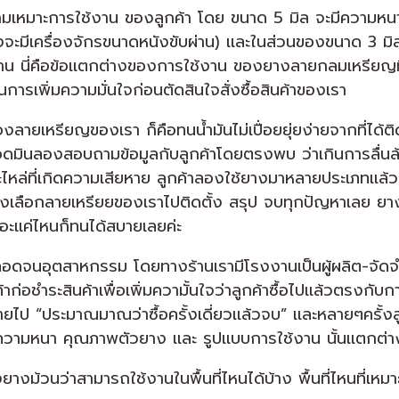
วามเหมาะการใช้งาน ของลูกค้า โดย ขนาด 5 มิล จะมีความหนา
ึ่งจะมีเครื่องจักรขนาดหนังขับผ่าน) เเละในส่วนของขนาด 3 มิ
น นี่คือข้อเเตกต่างของการใช้งาน ของยางลายกลมเหรียญที่สร
นการเพิ่มความมั่นใจก่อนตัดสินใจสั่งซื้อสินค้าของเรา
ลายเหรียญของเรา ก็คือทนน้ำมันไม่เปื่อยยุ่ยง่ายจากที่ได้ติด
เเอดมินลองสอบถามข้อมูลกับลูกค้าโดยตรงพบ ว่าเกินการลื่นล้มอยู
อะไหล่ที่เกิดความเสียหาย ลูกค้าลองใช้ยางมาหลายประเภทเเล้ว
 จึงเลือกลายเหรียยของเราไปติดตั้ง สรุป จบทุกปัญหาเลย ยางย
ะเเค่ไหนก็ทนได้สบายเลยค่ะ
ตลอดจนอุตสาหกรรม โดยทางร้านเรามีโรงงานเป็นผู้ผลิต-จัดจ
้าก่อชำระสินค้าเพื่อเพิ่มความั้นใจว่าลูกค้าซื้อไปเเล้วตรง
่จ่ายไป “ประมาณมาณว่าซื้อครั้งเดี่ยวเเล้วจบ” เเละหลายๆครั
ั้งความหนา คุณภาพตัวยาง เเละ รูปเเบบการใช้งาน นั้นเเตกต่า
งยางม้วนว่าสามารถใช้งานในพื้นที่ไหนได้บ้าง พื้นที่ไหนที่เ