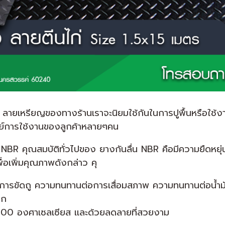
น ลายเหรียญของทางร้านเราจะนิยมใช้กันในการปูพื้นหรือใช้งาน
์การใช้งานของลูกค้าหลายๆคน
ง NBR คุณสมบัติทั่วไปของ ยางกันลื่น NBR คือมีความยืดห
ื่อเพิ่มคุณภาพดังกล่าว คุ
อการขัดถู ความทนทานต่อการเสื่อมสภาพ ความทนทานต่อน้ำมั
าก
100 องศาเซลเซียส เเละด้วยลดลายที่สวยงาม