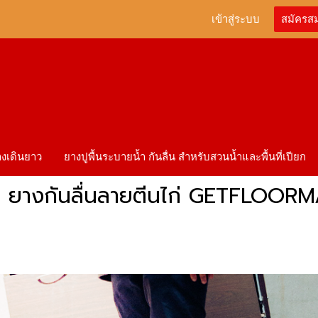
เข้าสู่ระบบ
สมัครส
ทางเดินยาว
ยางปูพื้นระบายน้ำ กันลื่น สำหรับสวนน้ำและพื้นที่เปียก
ตร ยางกันลื่นลายตีนไก่ GETFLOOR