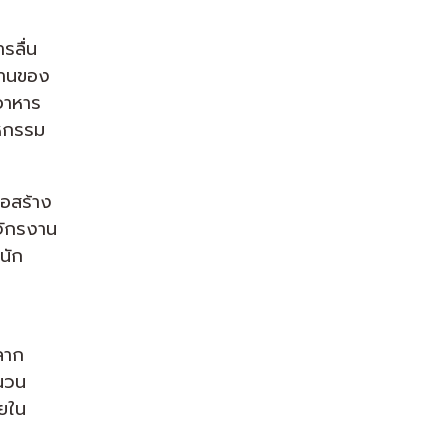
รลื่น
งานของ
บอาหาร
าหกรรม
่อสร้าง
งจักรงาน
นัก
ลาก
ฉนวน
ายใน