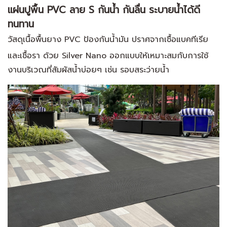
แผ่นปูพื้น PVC ลาย S กันน้ำ กันลื่น ระบายน้ำได้ดี
ทนทาน
วัสดุเนื้อพื้นยาง PVC ป้องกันน้ำมัน ปราศจากเชื้อแบคทีเรีย
และเชื้อรา ด้วย Silver Nano ออกแบบให้เหมาะสมกับการ
ใช้
งานบริเวณที่สัมผัสน้ำบ่อยๆ เช่น รอบสระว่ายน้ำ