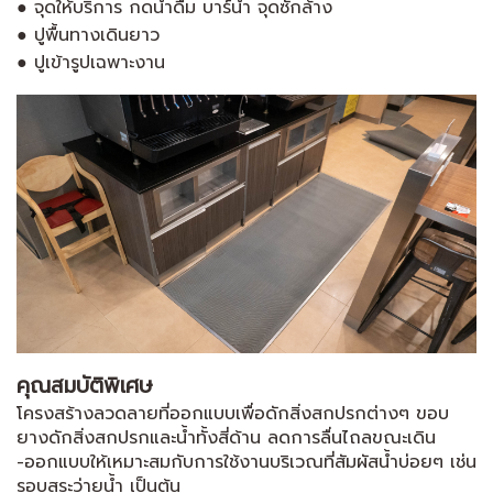
● จุดให้บริการ กดน้ำดื่ม บาร์น้ำ จุดซักล้าง
● ปูพื้นทางเดินยาว
● ปูเข้ารูปเฉพาะงาน
คุณสมบัติพิเศษ
โครงสร้างลวดลายที่ออกแบบเพื่อดักสิ่งสกปรกต่างๆ ขอบ
ยางดักสิ่งสกปรกและน้ำทั้งสี่ด้าน ลดการลื่นไถลขณะเดิน
-ออกแบบให้เหมาะสมกับการใช้งานบริเวณที่สัมผัสน้ำบ่อยๆ เช่น
รอบสระว่ายน้ำ เป็นต้น