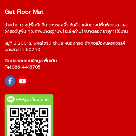
Get Floor Mat
จำหน่าย
ยางปูพื้นกันลื่น
ยางรองพื้นกันลื่น
แผ่นยางปูพื้นฟิตเนส
แผ่น
จิ๊กซอว์ปูพื้น
คุณภาพมาตรฐานพร้อมให้คำปรึกษาตลอดอายุการใช้งาน
หมู่ที่ 3 200 ถ. พหลโยธิน ตำบล หนองกรด อำเภอเมืองนครสวรรค์
นครสวรรค์ 60240
ติดต่อสอบถามข้อมูลเพิ่มเติม
Tel:
086-4416705
@@getfloormat