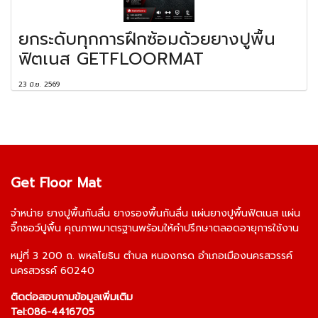
ยกระดับทุกการฝึกซ้อมด้วยยางปูพื้น
ฟิตเนส GETFLOORMAT
23 มิ.ย. 2569
Get Floor Mat
จำหน่าย
ยางปูพื้นกันลื่น
ยางรองพื้นกันลื่น
แผ่นยางปูพื้นฟิตเนส
แผ่น
จิ๊กซอว์ปูพื้น
คุณภาพมาตรฐานพร้อมให้คำปรึกษาตลอดอายุการใช้งาน
หมู่ที่ 3 200 ถ. พหลโยธิน ตำบล หนองกรด อำเภอเมืองนครสวรรค์
นครสวรรค์ 60240
ติดต่อสอบถามข้อมูลเพิ่มเติม
Tel:
086-4416705