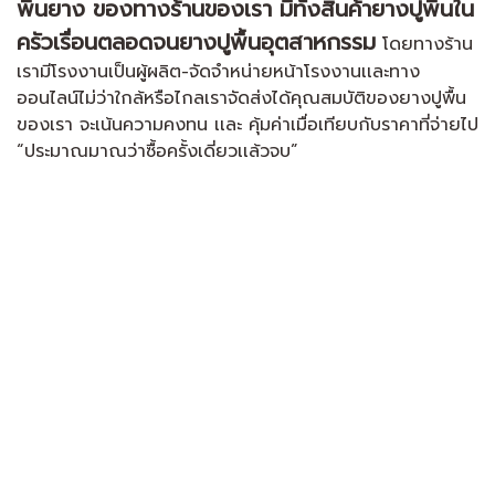
พื้นยาง ของทางร้านของเรา มีทั้งสินค้ายางปูพื้นใน
ครัวเรื่อนตลอดจนยางปูพื้นอุตสาหกรรม
โดยทางร้าน
เรามีโรงงานเป็นผู้ผลิต-จัดจำหน่ายหน้าโรงงานเเละทาง
ออนไลน์ไม่ว่าใกล้หรือไกลเราจัดส่งได้คุณสมบัติของยางปูพื้น
ของเรา จะเน้นความคงทน เเละ คุ้มค่าเมื่อเทียบกับราคาที่จ่ายไป
“ประมาณมาณว่าซื้อครั้งเดี่ยวเเล้วจบ”