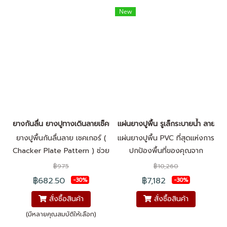
สามารถเลือกความยาวหรือ
สามารถเลือกความยาวหรือ
New
จำนวนตามตารางเมตรในการใช้
จำนวนตามตารางเมตรในการใช้
งาน เหมาะสำหรับปูพื้นโรงงาน
งาน เหมาะสำหรับปูพื้นโรงงาน
ทางเดิน-ทางเท้า บันใด ที่จอดรถ
ทางเดิน-ทางเท้า บันใด ที่จอดรถ
ยางกันลื่น ยางปูทางเดินลายเช็คเกอร์
เเผ่นยางปูพื้น รูเล็กระบายน้ำ ลาย S ส
ยางปูพื้นกันลื่นลาย เชคเกอร์ (
แผ่นยางปูพื้น PVC ที่สุดแห่งการ
Chacker Plate Pattern ) ช่วย
ปกป้องพื้นที่ของคุณจาก
ให้กันลื่นได้ดีเยี่ยมผลิตจากยาง
ความชื้นและน้ำมัน ด้วยดีไซน์ที่
฿975
฿10,260
คุณภาพสูง ทนทาน แข็งแรงทน
เน้นการ ระบายน้ำได้ดีเยี่ยม หมด
฿682.50
฿7,182
-30%
-30%
ต่อการขีดข่วน การสึกหรอ การ
ปัญหาน้ำขังและคราบสกปรกกวน
สั่งซื้อสินค้า
สั่งซื้อสินค้า
ฉีกขาด รับแรงกระแทกได้ดี ทน
ใจ เหมาะกับการใช้งานในพื้นที่ที่
น้ำมัน น้ำ และสารเคมี ติดตั้ง
เปียกชื้นบ่อยๆ เช่น รอบสระว่าย
(มีหลายคุณสมบัติให้เลือก)
ง่าย ยึดเกาะติดกับพื้นผิวที่
น้ำ ห้องน้ำ และห้องครัว ให้คุณ