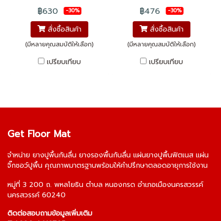
สีสันสวยงาม สีสดสบายตา ติด
ซม. หนา 12 มิลลิเมตร
฿630
฿476
-30%
-30%
เเน่นชิดติดทุกเเผ่นนอกจากความ
สั่งซื้อสินค้า
สั่งซื้อสินค้า
เเข็งเเรง ตัวยางปูพื้นฟิตเนสยัง
มาพร้อมกับสีสันที่สวยงาม สี
(มีหลายคุณสมบัติให้เลือก)
(มีหลายคุณสมบัติให้เลือก)
สดเเละตัวพื้นยางนุ่มสะบายเท้า
เปรียบเทียบ
เปรียบเทียบ
ไม่เเข็งจนเกินไป ทำให้คุณออก
กำลังกายประจำวันได้นานเเม้ไม่
ได้ใส่รองเท้า
Get Floor Mat
จำหน่าย
ยางปูพื้นกันลื่น
ยางรองพื้นกันลื่น
แผ่นยางปูพื้นฟิตเนส
แผ่น
จิ๊กซอว์ปูพื้น
คุณภาพมาตรฐานพร้อมให้คำปรึกษาตลอดอายุการใช้งาน
หมู่ที่ 3 200 ถ. พหลโยธิน ตำบล หนองกรด อำเภอเมืองนครสวรรค์
นครสวรรค์ 60240
ติดต่อสอบถามข้อมูลเพิ่มเติม