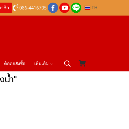
086-4416705
TH
มาชิก
ติดต่อสั่งซื้อ
เพิ่มเติม
งน้ำ"