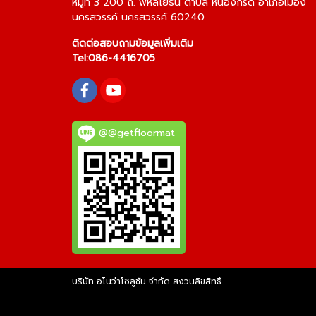
หมู่ที่ 3 200 ถ. พหลโยธิน ตำบล หนองกรด อำเภอเมือง
นครสวรรค์ นครสวรรค์ 60240
ติดต่อสอบถามข้อมูลเพิ่มเติม
Tel:
086-4416705
@@getfloormat
บริษัท อโนว่าโซลูชัน จำกัด สงวนลิขสิทธิ์