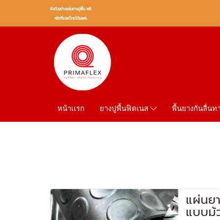
รับตัวอย่างเเผ่นยางปูพื้น ฟรี
คลิกที่เบอร์โทรได้เลยค่ะ
หน้าเเรก
พื้นยางกันลื่น
ยางปูพื้นฟิตเนส
แผ่นย
แบบม้