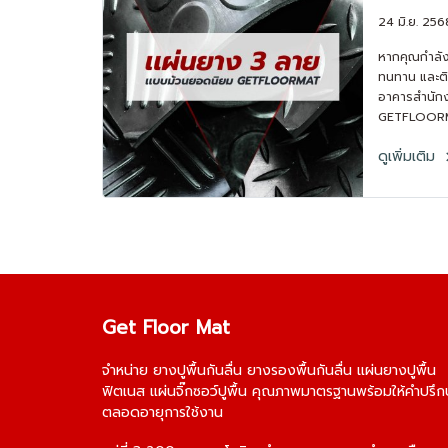
GETF
24 มิ.ย. 256
หากคุณกำลังม
ทนทาน และติ
อาคารสำนักง
GETFLOORM
ลายยอดนิยมท
ดูเพิ่มเติม
ได้แก่ ลายเช
ซึ่งแต่ละลาย
งานหลากหล
Get Floor Mat
จำหน่าย
ยางปูพื้นกันลื่น
ยางรองพื้นกันลื่น
แผ่นยางปูพื้น
ฟิตเนส
แผ่นจิ๊กซอว์ปูพื้น
คุณภาพมาตรฐานพร้อมให้คำปรึก
ตลอดอายุการใช้งาน