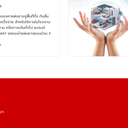
LOORMAT
8
องหาแผ่นยางปูพื้นที่ทั้ง กันลื่น
ดตั้งง่าย สำหรับใช้งานในโรงงาน
าน หรือทางเดินทั่วไป แบรนด์
AT ขอแนะนำแผ่นยางแบบม้วน 3
ี่ครองใจลูกค้ามาอย่างต่อเนื่อง
็คเกอร์, ลายตีนไก่, และ ลายเหรียญ
ล้วนมีจุดเด่นเฉพาะที่ตอบโจทย์การใช้
ายรูปแบบ
ษา