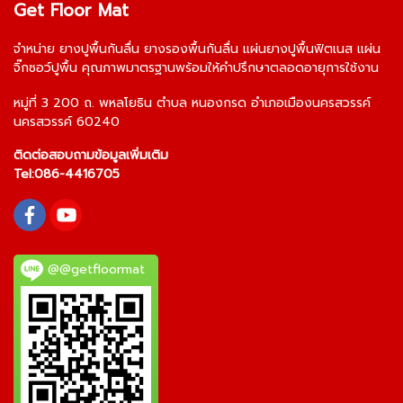
Get Floor Mat
จำหน่าย
ยางปูพื้นกันลื่น
ยางรองพื้นกันลื่น
แผ่นยางปูพื้นฟิตเนส
แผ่น
จิ๊กซอว์ปูพื้น
คุณภาพมาตรฐานพร้อมให้คำปรึกษาตลอดอายุการใช้งาน
หมู่ที่ 3 200 ถ. พหลโยธิน ตำบล หนองกรด อำเภอเมืองนครสวรรค์
นครสวรรค์ 60240
ติดต่อสอบถามข้อมูลเพิ่มเติม
Tel:
086-4416705
@@getfloormat